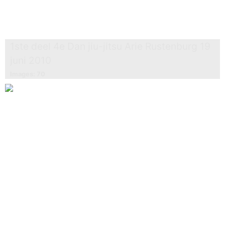
1ste deel 4e Dan jiu-jitsu Arie Rustenburg 19
juni 2010
Images: 70