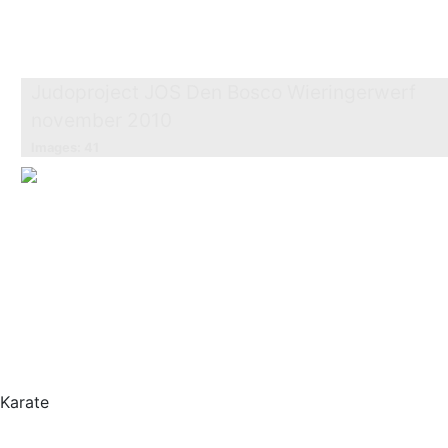
Judoproject JOS Den Bosco Wieringerwerf
november 2010
Images: 41
Karate