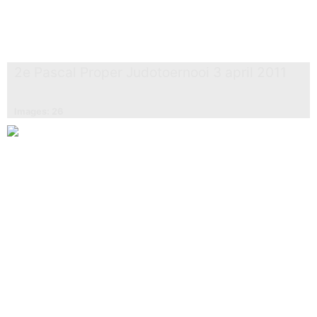
2e Pascal Proper Judotoernooi 3 april 2011
Images: 26