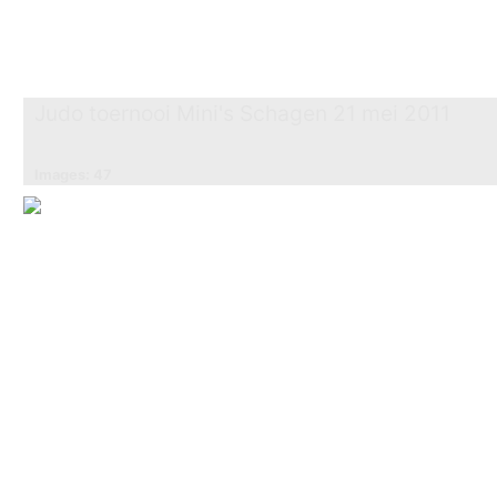
Judo toernooi Mini's Schagen 21 mei 2011
Images: 47