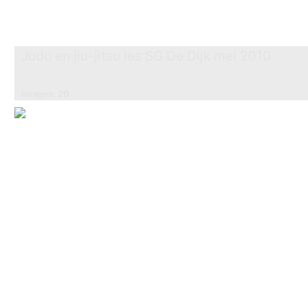
Judo en jiu-jitsu les SG De Dijk mei 2010
Images: 20