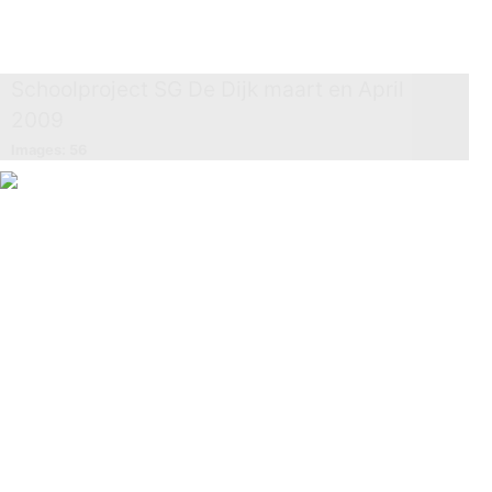
Schoolproject SG De Dijk maart en April
2009
Images: 56