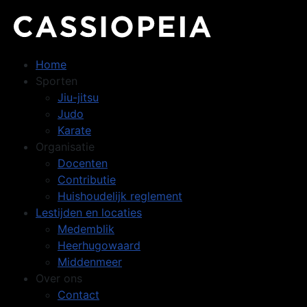
Home
Sporten
Jiu-jitsu
Judo
Karate
Organisatie
Docenten
Contributie
Huishoudelijk reglement
Lestijden en locaties
Medemblik
Heerhugowaard
Middenmeer
Over ons
Contact