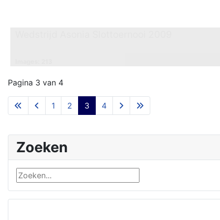
Wedstrijd Asonia Slottoernooi 2009
Images: 213
Pagina 3 van 4
1
2
3
4
Zoeken
Zoeken...